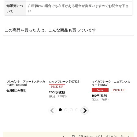
卸販売につ
在庫切れの場合でも在庫がある場合が御座いますのでお問合せ下さ
いて
い
この商品を買った人は、こんな商品も買っています
プレゼント アソートステッカ
ロックフレーク
[
10712
]
マイカフレーク ニュアンスカ
モ
ー3枚
[
108590
]
ラー
[
10657
]
[
会員様のみ表示
200
円
(税別)
160
円
(税別)
7
(
税込
:
220
円
)
(
税込
:
176
円
)
(
【発送について】ご注文は 営