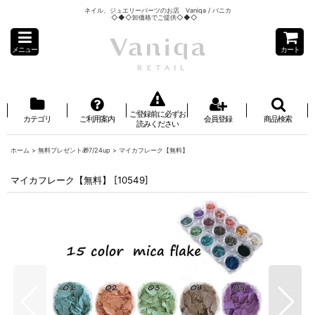
ネイル、ジュエリーパーツのお店 Vaniqa / バニカ
◇◆◇卸価格でご提供◇◆◇
メニュー
カート
ご登録前に必ずお
カテゴリ
ご利用案内
会員登録
商品検索
読みください
ホーム
>
無料プレゼント🎁7/24up
>
マイカフレーク【無料】
マイカフレーク【無料】
[
10549
]