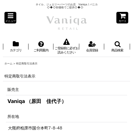
ネイル、ジュエリーパーツのお店 Vaniqa / バニカ
◇◆◇卸価格でご提供◇◆◇
メニュー
カート
ご登録前に必ずお
カテゴリ
ご利用案内
会員登録
商品検索
読みください
ホーム
>
特定商取引法表示
特定商取引法表示
販売主
Vaniqa （原田 佳代子）
所在地