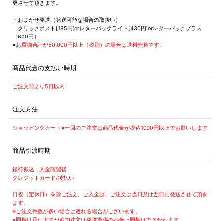
更させて頂きます。
・おまかせ発送（発送可能な場合の取扱い）
クリックポスト[185円]orレターパックライト[430円]orレターパックプラス
［600円］
※
お買物合計が50.000円以上（税別）の場合は送料無料です。
商品代金の支払い時期
ご注文日より5日以内
注文方法
ショッピングカート※一回のご注文は商品代金が税込1000円以上でお願いします
商品引渡時期
銀行振込：入金確認後
クレジットカード/後払い
日祝（定休日）を除ご注文、ご入金は、ご注文は当日又は翌日に発送させて頂き
ます。
※ご注文件数が多い場合は遅れる場合がございます。
※同梱は承りますが追加注文は発送準備の都合上同梱はできかねます。