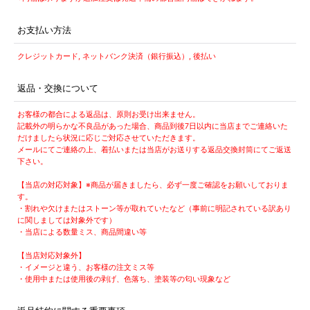
お支払い方法
クレジットカード, ネットバンク決済（銀行振込）, 後払い
返品・交換について
お客様の都合による返品は、原則お受け出来ません。
記載外の明らかな不良品があった場合、商品到後7日以内に当店までご連絡いた
だけましたら状況に応じご対応させていただきます。
メールにてご連絡の上、着払いまたは当店がお送りする返品交換封筒にてご返送
下さい。
【当店の対応対象】※商品が届きましたら、必ず一度ご確認をお願いしておりま
す。
・割れや欠けまたはストーン等が取れていたなど（事前に明記されている訳あり
に関しましては対象外です）
・当店による数量ミス、商品間違い等
【当店対応対象外】
・イメージと違う、お客様の注文ミス等
・使用中または使用後の剥げ、色落ち、塗装等の匂い現象など