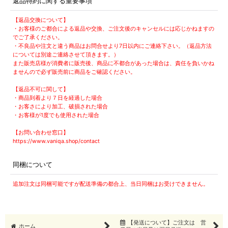
返品特約に関する重要事項
【返品交換について】
・お客様のご都合による返品や交換、ご注文後のキャンセルには応じかねますの
でご了承ください。
・不良品や注文と違う商品はお問合せより7日以内にご連絡下さい。（返品方法
については別途ご連絡させて頂きます。）
また販売店様が消費者に販売後、商品に不都合があった場合は、責任を負いかね
ませんので必ず販売前に商品をご確認ください。
【返品不可に関して】
・商品到着より７日を経過した場合
・お客さにより加工、破損された場合
・お客様が1度でも使用された場合
【お問い合わせ窓口】
https://www.vaniqa.shop/contact
同梱について
追加注文は同梱可能ですが配送準備の都合上、当日同梱はお受けできません。
【発送について】ご注文は 営
ホーム