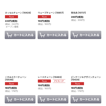
絞り込む
タッセルチェーン
[
10428
]
ウェーブチェーン
[
10857
]
蛍光糸
[
10737
]
280
円
(税別)
(
税込
:
308
円
)
220
円
(税別)
150
円
(税別)
(
税込
:
242
円
)
(
税込
:
165
円
)
オープン価格
くすみカラーチェーン
レースチェーン
[
10483
]
ビンテージ＆デザインチェーン
[
10548
]
[
10429
]
150
円
(税別)
160
円
(税別)
160
円
(税別)
(
税込
:
165
円
)
(
税込
:
176
円
)
(
税込
:
176
円
)