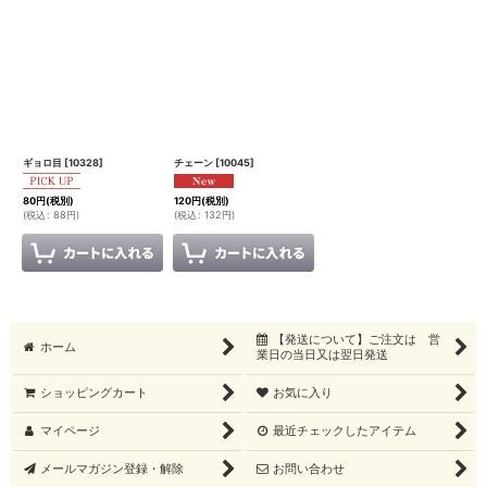
ギョロ目
[
10328
]
チェーン
[
10045
]
80
円
(税別)
120
円
(税別)
(
税込
:
88
円
)
(
税込
:
132
円
)
【発送について】ご注文は 営
ホーム
業日の当日又は翌日発送
ショッピングカート
お気に入り
マイページ
最近チェックしたアイテム
メールマガジン登録・解除
お問い合わせ