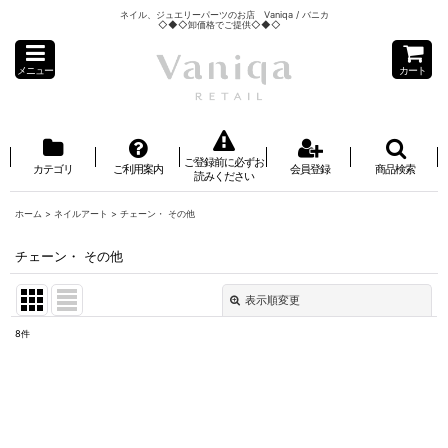
ネイル、ジュエリーパーツのお店 Vaniqa / バニカ
◇◆◇卸価格でご提供◇◆◇
メニュー
カート
ご登録前に必ずお
カテゴリ
ご利用案内
会員登録
商品検索
読みください
ホーム
>
ネイルアート
>
チェーン・ その他
チェーン・ その他
表示順変更
閉じる
8
件
表示数
:
並び順
: