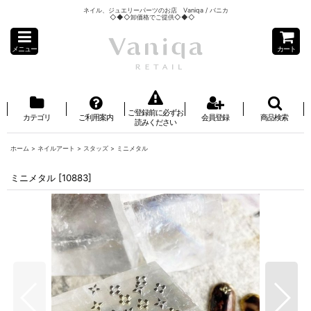
ネイル、ジュエリーパーツのお店 Vaniqa / バニカ
◇◆◇卸価格でご提供◇◆◇
メニュー
カート
ご登録前に必ずお
カテゴリ
ご利用案内
会員登録
商品検索
読みください
ホーム
>
ネイルアート
>
スタッズ
>
ミニメタル
ミニメタル
[
10883
]