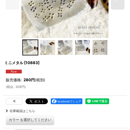
ミニメタル
[
10883
]
販売価格
:
280
円
(税別)
(
税込
:
308
円
)
Facebookでシェア
在庫確認はこちら
カラー
を選択してください