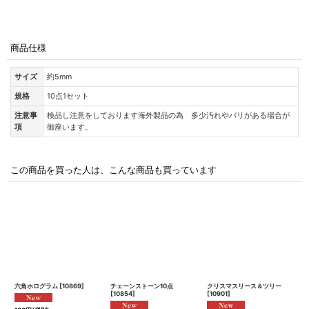
商品仕様
サイズ
約5mm
規格
10点1セット
注意事
検品し注意をしております海外製品の為 多少汚れやバリがある場合が
項
御座います。
この商品を買った人は、こんな商品も買っています
六角ホログラム
[
10869
]
チェーンストーン10点
クリスマスリース＆ツリー
押
[
10854
]
[
10901
]