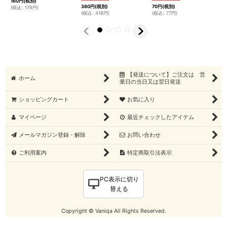
160
円
(税別)
6
380
円
(税別)
70
円
(税別)
(
税込
:
176
円
)
(
(
税込
:
418
円
)
(
税込
:
77
円
)
【発送について】ご注文は 営
ホーム
業日の当日又は翌日発送
ショッピングカート
お気に入り
マイページ
最近チェックしたアイテム
メールマガジン登録・解除
お問い合わせ
ご利用案内
特定商取引法表示
PC表示に切り
替える
Copyright © Vaniqa All Rights Reserved.