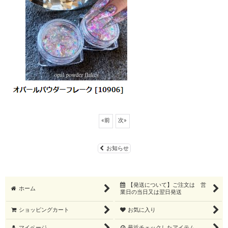
«
前
次
»
お知らせ
【発送について】ご注文は 営
ホーム
業日の当日又は翌日発送
ショッピングカート
お気に入り
マイページ
最近チェックしたアイテム