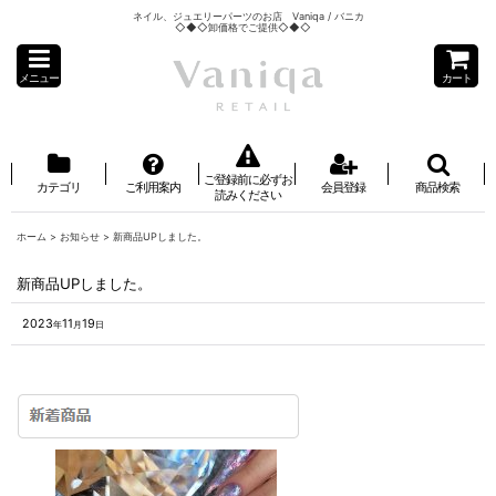
ネイル、ジュエリーパーツのお店 Vaniqa / バニカ
◇◆◇卸価格でご提供◇◆◇
メニュー
カート
ご登録前に必ずお
カテゴリ
ご利用案内
会員登録
商品検索
読みください
ホーム
>
お知らせ
>
新商品UPしました。
新商品UPしました。
2023
11
19
年
月
日