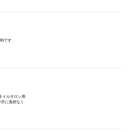
便利です
ネイルサロン用
が爪に負担なく