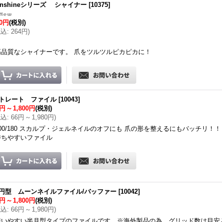
unshineシリーズ シャイナー
[
10375
]
40円
(税別)
税込
:
264円
)
高品質なシャイナーです。 爪をツルツルピカピカに！
トレート ファイル
[
10043
]
0円
～
1,800円
(税別)
税込
:
66円
～
1,980円
)
100/180 スカルプ・ジェルネイルのオフにも 爪の形を整えるにもバッチリ！！
持ちやすいファイル
円型 ムーンネイルファイル/バッファー
[
10042
]
0円
～
1,800円
(税別)
税込
:
66円
～
1,980円
)
使いやすい半月型タイプのファイルです。※海外製品の為、グリッド数は目安