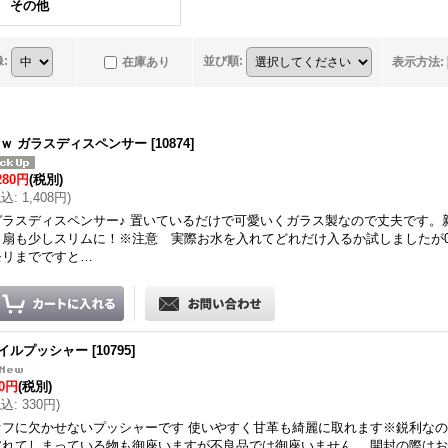
その他
像
:
並び順
:
在庫あり
表示方法
:
eｗ ガラスディスペンサー
[
10874
]
280円
(税別)
税込
:
1,408円
)
ガラスディスペンサー♪ 置いているだけで可愛いくガラス製なので丈夫です。
り扇も少しスリムに！※注意 実際お水を入れてどれだけ入るか試しましたが02の
モリまでですと…
イルプッシャー
[
10795
]
00円
(税別)
税込
:
330円
)
オフに欠かせないプッシャーです 使いやすく甘革も綺麗に取れます※鋭利な
破れてしまっている物も御座いますが不良品では御座いません。 開封の際は