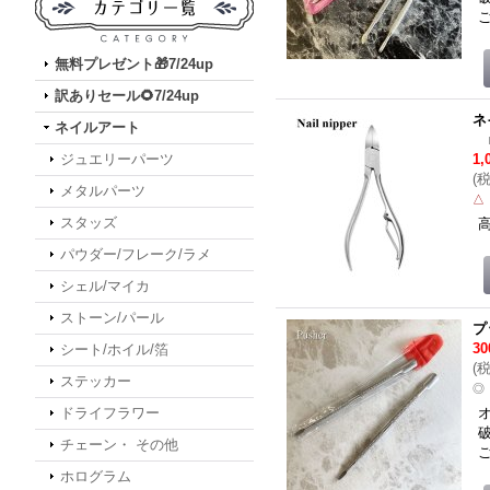
無料プレゼント🎁7/24up
訳ありセール🌻7/24up
ネ
ネイルアート
ジュエリーパーツ
1,
(
メタルパーツ
△
スタッズ
パウダー/フレーク/ラメ
シェル/マイカ
ストーン/パール
プ
3
シート/ホイル/箔
(
ステッカー
◎
ドライフラワー
チェーン・ その他
ホログラム