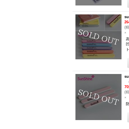
s
2
(
×
s
7
(
×