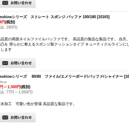
unshineシリーズ ストレート スポンジ バッファ 100/180
[
10165
]
64円
(税別)
税込
:
290円
)
高品質の両面ネイルファイルバッファです。 高品質の製品な製品です。 自爪
凹凸を 滑らかに整えるスポンジ製クッションタイプ キューティクルラインに
トします
unshineシリーズ 80/80 ファイル/エメリーボード/バッファ/シャイナー
[
1
0円
～
1,500円
(税別)
税込
:
77円
～
1,650円
)
防水加工 可愛い色が登場 高品質な製品です。