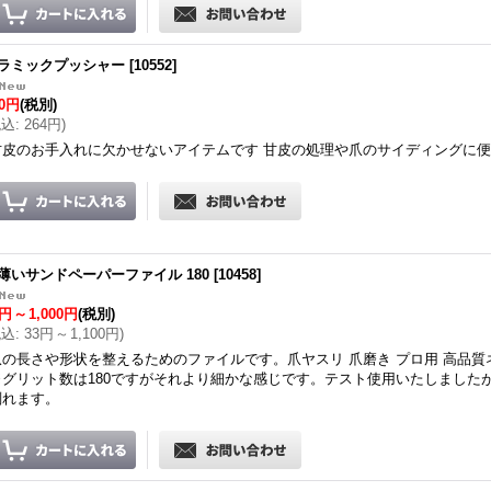
ラミックプッシャー
[
10552
]
40円
(税別)
税込
:
264円
)
甘皮のお手入れに欠かせないアイテムです 甘皮の処理や爪のサイディングに
薄いサンドペーパーファイル 180
[
10458
]
0円
～
1,000円
(税別)
税込
:
33円
～
1,100円
)
爪の長さや形状を整えるためのファイルです。爪ヤスリ 爪磨き プロ用 高品質
※グリット数は180ですがそれより細かな感じです。テスト使用いたしました
削れます。