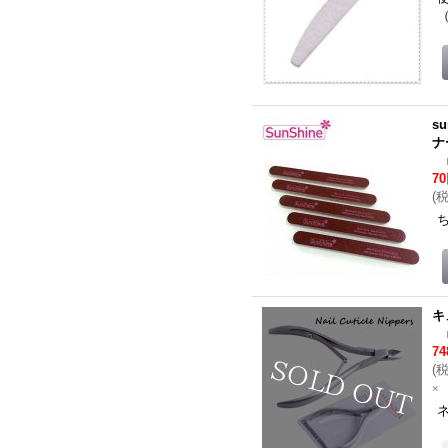
（
s
ナ
7
(
キ
7
(
×