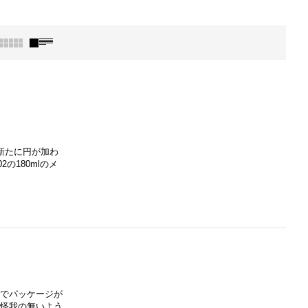
新たに円が加わ
180mlのメ
のでパッケージが
お怪我の無いよう