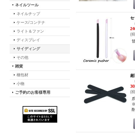
ネイルツール
ネイルチップ
セ
ケース/コンテナ
2
ライト＆ファン
(
ディスプレイ
サイディング
その他
雑貨
梱包材
超
小物
3
(
ご予約のお客様専用