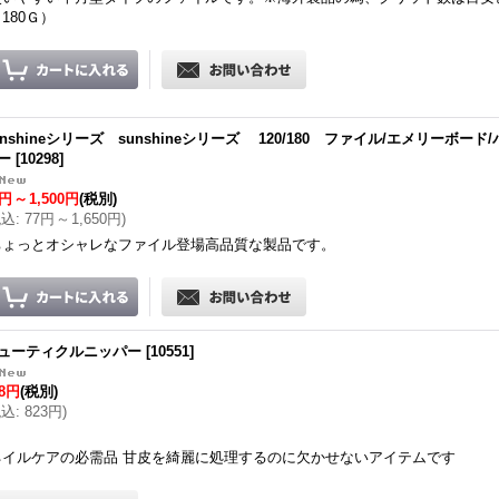
180Ｇ）
unshineシリーズ sunshineシリーズ 120/180 ファイル/エメリーボード
ー
[
10298
]
0円
～
1,500円
(税別)
税込
:
77円
～
1,650円
)
ちょっとオシャレなファイル登場高品質な製品です。
ューティクルニッパー
[
10551
]
48円
(税別)
税込
:
823円
)
ネイルケアの必需品 甘皮を綺麗に処理するのに欠かせないアイテムです