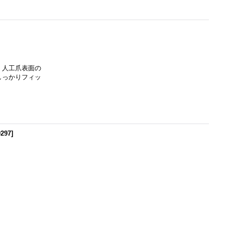
、人工爪表面の
しっかりフィッ
0297
]