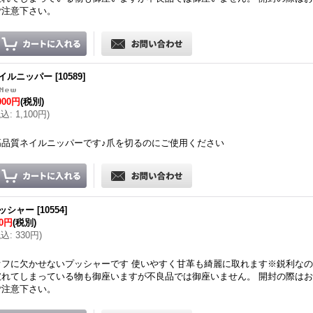
ご注意下さい。
イルニッパー
[
10589
]
000円
(税別)
税込
:
1,100円
)
高品質ネイルニッパーです♪爪を切るのにご使用ください
ッシャー
[
10554
]
00円
(税別)
税込
:
330円
)
オフに欠かせないプッシャーです 使いやすく甘革も綺麗に取れます※鋭利な
破れてしまっている物も御座いますが不良品では御座いません。 開封の際は
ご注意下さい。