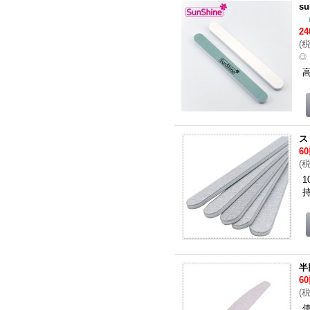
s
2
(
◎
ス
6
(
半
6
(