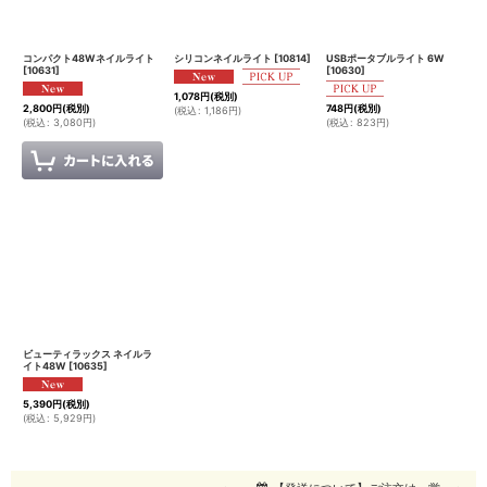
絞り込む
コンパクト48Wネイルライト
シリコンネイルライト
[
10814
]
USBポータブルライト 6W
[
10631
]
[
10630
]
1,078
円
(税別)
2,800
円
(税別)
748
円
(税別)
(
税込
:
1,186
円
)
(
税込
:
3,080
円
)
(
税込
:
823
円
)
ビューティラックス ネイルラ
イト48W
[
10635
]
5,390
円
(税別)
(
税込
:
5,929
円
)