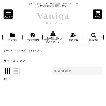
ネイル、ジュエリーパーツのお店 Vaniqa / バニカ
◇◆◇卸価格でご提供◇◆◇
メニュー
カート
ご登録前に必ずお
カテゴリ
ご利用案内
会員登録
商品検索
読みください
ホーム
>
ネイルツール
>
ライト＆ファン
ライト＆ファン
表示順変更
閉じる
4
件
表示数
:
並び順
: